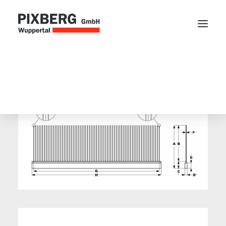
Webblätter
Kettscheibe
Zubehör