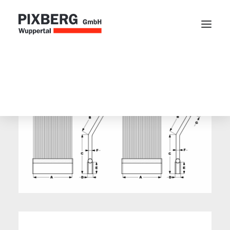
Webblätter
Kettscheibe
Zubehör