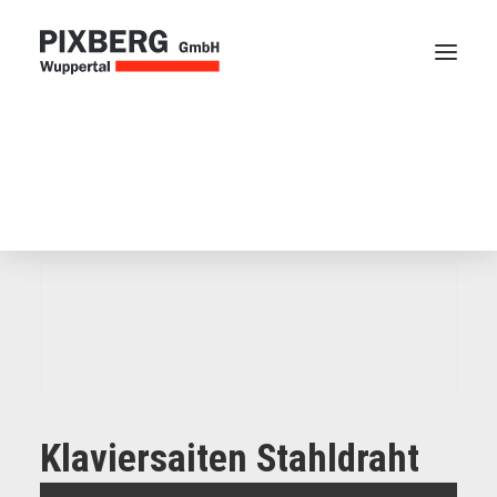
Webblätter
Kettscheibe
Zubehör
Startseite
»
Produkte
»
Zubehör
»
Klaviersaiten
Stahldraht
Klaviersaiten Stahldraht