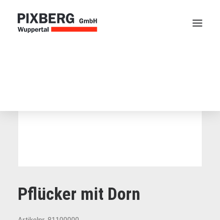
Webblätter
Kettscheibe
Zubehör
Startseite
»
Produkte
»
Zubehör
»
Pflücker mit Dorn
Pflücker mit Dorn