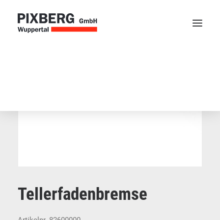
Webblätter
Kettscheibe
Zubehör
Startseite
»
Produkte
»
Zubehör
»
Tellerfadenbremse
Tellerfadenbremse